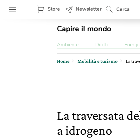
Store
Newsletter
Cerca
Capire il mondo
Ambiente
Diritti
Energi
Home
Mobilità e turismo
La trav
La traversata d
a idrogeno