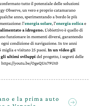
confermato tutto il potenziale delle soluzioni
rgy Observe, un vero e proprio catamarano
 qualche anno, sperimentando a bordo le più
imentazione: l’
energia solare
, l’
energia eolica
e
alimentato a idrogeno.
L’obiettivo è quello di
ano funzionare in momenti diversi, garantendo
 ogni condizione di navigazione. In tre anni
 miglia e visitato 25 paesi.
In un video gli
gli ultimi sviluppi
del progetto, i segreti delle
do. https://youtu.be/OgeQUn79Ut0
ano e la prima auto
me a Venezia