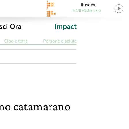
Ilusoes
MANI PADME TRIO
sci Ora
Impact
Cibo e terra
Persone e salute
rimo catamarano