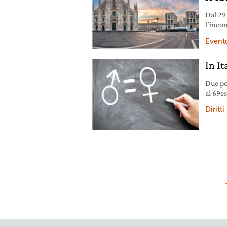
Dal 29
l’inco
per la 
Event
In It
Due pos
al 69es
genere
Diritti
World 
dove l
uno di 