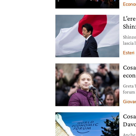
Singap
Econo
L’er
Shin
Shinzo
lascia 
nazion
Esteri
Cosa
econ
Greta 
forum 
concret
Giovan
Cosa
Dav
Anche 