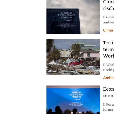
Clim
risc
Il Glo
ambien
period
Clima
Tra i
termi
Worl
Il Wor
rischi 
Ambie
Econ
mond
Il For
forma 