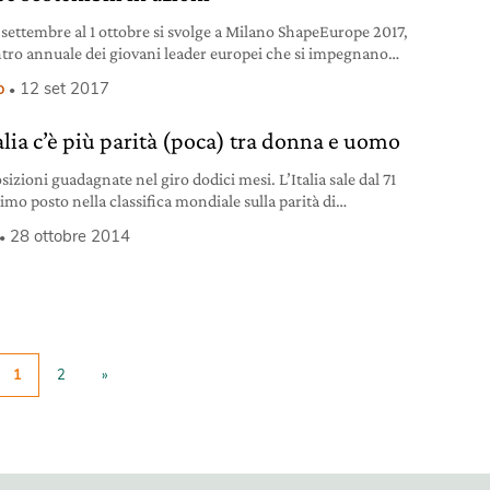
 settembre al 1 ottobre si svolge a Milano ShapeEurope 2017,
ntro annuale dei giovani leader europei che si impegnano
sostenibilità
o
12 set 2017
alia c’è più parità (poca) tra donna e uomo
izioni guadagnate nel giro dodici mesi. L’Italia sale dal 71
imo posto nella classifica mondiale sulla parità di
 (Global gender gap index 2014) redatta ogni anno dal
28 ottobre 2014
economic forum (Wef). Nonostante questo, resta un paese
e donne partecipano poco allo sviluppo economico e anche
quelli dove il gap nella
1
2
»