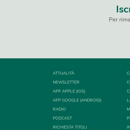
Isc
Per rima
ATTUALITÀ
C
NEWSLETTER
C
APP APPLE (IOS)
C
APP GOOGLE (ANDROID)
L
RADIO
M
PODCAST
P
RICHIESTA TITOLI
I