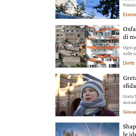
Pianet
Econo
Oxfa
di m
Ogni g
nelle 
quelle
Diritti
Davos 
Gret
sfid
Greta 
annual
dove è 
Giovan
dell’a
Svizze
Shap
climat
le id