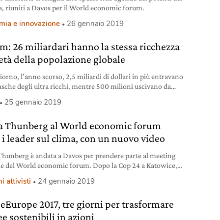
a, riuniti a Davos per il World economic forum.
mia e innovazione
26 gennaio 2019
m: 26 miliardari hanno la stessa ricchezza
età della popolazione globale
iorno, l’anno scorso, 2,5 miliardi di dollari in più entravano
tasche degli ultra ricchi, mentre 500 milioni uscivano da
 dei più poveri. La denuncia arriva da Oxfam, mentre a
25 gennaio 2019
è in corso il World Economic Forum.
a Thunberg al World economic forum
a i leader sul clima, con un nuovo video
Thunberg è andata a Davos per prendere parte al meeting
e del World economic forum. Dopo la Cop 24 a Katowice,
diventata famosa in tutto il mondo per il discorso a difesa
i attivisti
24 gennaio 2019
mbiente, la studentessa svedese parlerà all’evento in
ra in una sezione dedicata alla discussione sui cambiamenti
eEurope 2017, tre giorni per trasformare
ici. Greetings from Davos!
ee sostenibili in azioni