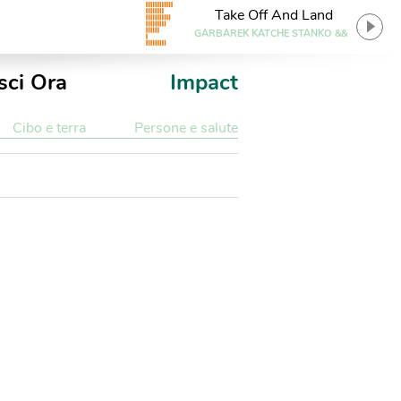
Take Off And Land
GARBAREK KATCHE STANKO &&
sci Ora
Impact
Cibo e terra
Persone e salute