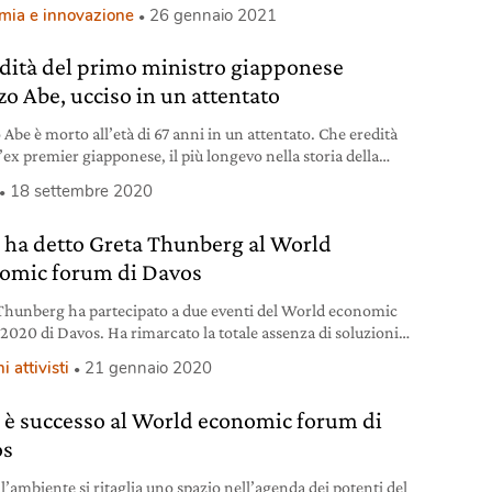
ore.
mia e innovazione
26 gennaio 2021
edità del primo ministro giapponese
zo Abe, ucciso in un attentato
 Abe è morto all’età di 67 anni in un attentato. Che eredità
l’ex premier giapponese, il più longevo nella storia della
e.
18 settembre 2020
 ha detto Greta Thunberg al World
omic forum di Davos
Thunberg ha partecipato a due eventi del World economic
2020 di Davos. Ha rimarcato la totale assenza di soluzioni
e contro la crisi climatica.
i attivisti
21 gennaio 2020
 è successo al World economic forum di
os
l’ambiente si ritaglia uno spazio nell’agenda dei potenti del