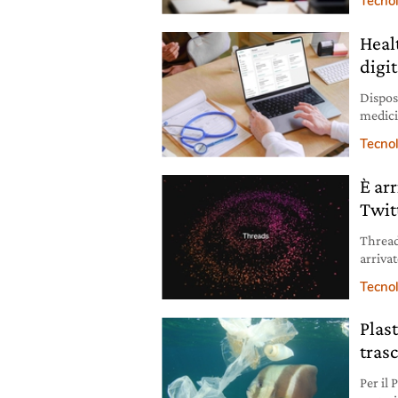
Tecno
Heal
digit
Dispos
medici
attrave
Tecno
È ar
Twit
Thread
arriva
Tecno
Plast
tras
Per il