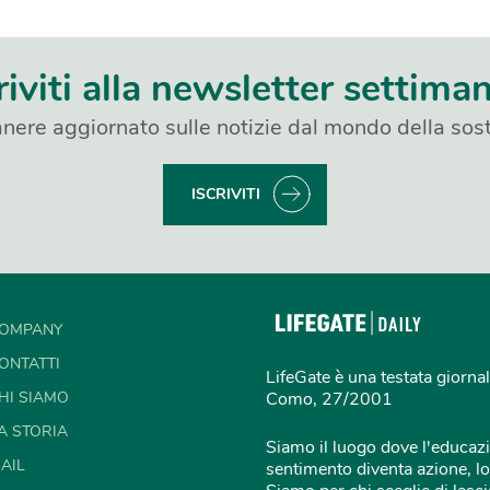
riviti alla newsletter settima
nere aggiornato sulle notizie dal mondo della sost
ISCRIVITI
OMPANY
ONTATTI
LifeGate è una testata giornal
HI SIAMO
Como, 27/2001
A STORIA
Siamo il luogo dove l'educazi
AIL
sentimento diventa azione, lo