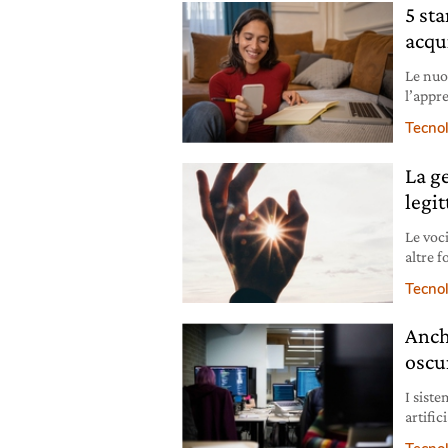
5 st
acqu
Le nuo
l’appr
settor
Tecno
La ge
legi
Le voci
altre 
l’Europ
Tecno
Anche
oscu
I sist
artifi
per l’