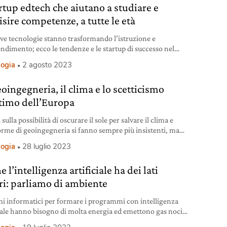
artup edtech che aiutano a studiare e
isire competenze, a tutte le età
ve tecnologie stanno trasformando l’istruzione e
endimento; ecco le tendenze e le startup di successo nel
e edtech.
logia
2 agosto 2023
oingegneria, il clima e lo scetticismo
ttimo dell’Europa
 sulla possibilità di oscurare il sole per salvare il clima e
forme di geoingegneria si fanno sempre più insistenti, ma
a non ci sta.
logia
28 luglio 2023
 l’intelligenza artificiale ha dei lati
ri: parliamo di ambiente
emi informatici per formare i programmi con intelligenza
ciale hanno bisogno di molta energia ed emettono gas nocivi
ambiente.