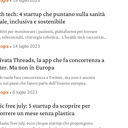
logia
19 luglio 2023
th tech: 4 startup che puntano sulla sanità
ale, inclusiva e sostenibile
itivi per monitorare i pazienti, piattaforme per trovare
, teleconsulti, chirurgia robotica… L’health tech raccontato
rso 4 startup.
logia
14 luglio 2023
rivata Threads, la app che fa concorrenza a
ter. Ma non in Europa
s vuole fare concorrenza a Twitter, ma non è ancora
to nei paesi che fanno parte dell’Unione europea.
logia
6 luglio 2023
ic free july: 5 startup da scoprire per
correre un mese senza plastica
 Plastic free july, ecco cinque startup che propongono