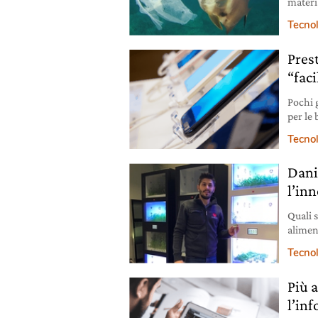
materia
per tut
Tecno
Pres
“faci
Pochi 
per le 
più sos
Tecno
Dani
l’in
Quali s
alimen
founde
Tecno
Più 
l’in