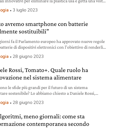
li innovativi per eliminare la plastica usa e getta una volta
te.
logia
3 luglio 2023
to avremo smartphone con batterie
lmente sostituibili”
giorni fa il Parlamento europeo ha approvato nuove regole
batterie di dispositivi elettronici con l’obiettivo di renderli
tenibili.
logia
28 giugno 2023
ele Rossi, Tomato+. Quale ruolo ha
novazione nel sistema alimentare
ono le sfide più grandi per il futuro di un sistema
tare sostenibile? Lo abbiamo chiesto a Daniele Rossi,
r e Ceo di Tomato+.
logia
28 giugno 2023
algoritmi, meno giornali: come sta
formazione contemporanea secondo