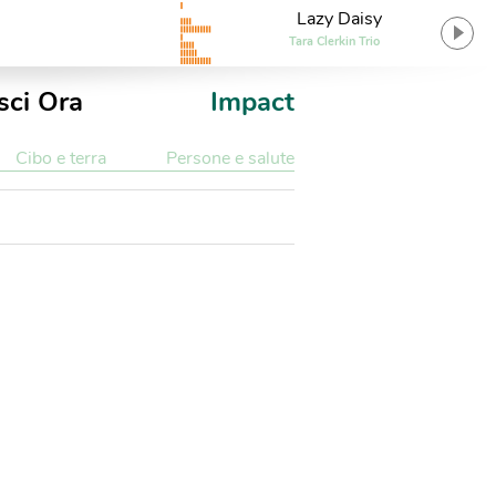
Lazy Daisy
Tara Clerkin Trio
sci Ora
Impact
Cibo e terra
Persone e salute