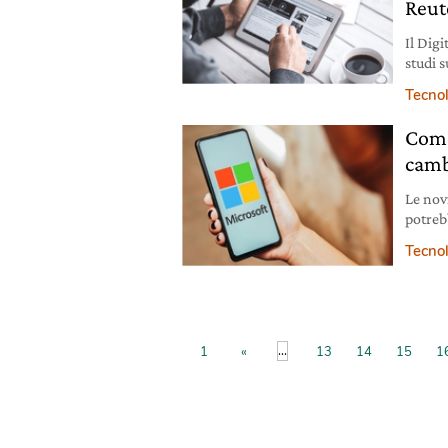
Reut
Il Digi
studi s
giorna
Tecno
Come
camb
Le novi
potreb
cauta 
Tecno
...
1
«
13
14
15
1