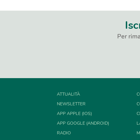
Isc
Per rima
ATTUALITÀ
C
NEWSLETTER
C
APP APPLE (IOS)
C
APP GOOGLE (ANDROID)
L
RADIO
M