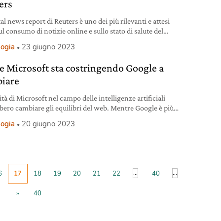
ers
tal news report di Reuters è uno dei più rilevanti e attesi
ul consumo di notizie online e sullo stato di salute del
lismo.
logia
23 giugno 2023
 Microsoft sta costringendo Google a
iare
tà di Microsoft nel campo delle intelligenze artificiali
bero cambiare gli equilibri del web. Mentre Google è più
nel cambiamento.
logia
20 giugno 2023
...
...
6
17
18
19
20
21
22
40
»
40