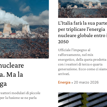
L’Italia farà la sua part
per triplicare l’energia
nucleare globale entro 
2050
Ufficiale l’impegno al
rafforzamento, nel mix
energetico, della quota prodotta
nucleare
con i reattori di terza e quarta
generazione. Ecco come ci siam
ia. Ma la
arrivati.
nga
Energia
20 marzo 2026
reattori modulari di piccole
er la fusione se ne parla