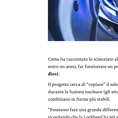
Come ha raccontato lo scienziato all
entro un anno, far funzionare un p
dieci
.
Il progetto cerca di “copiare” il sole 
durante la fusione nucleare (gli attu
combinano in forme più stabili.
“Possiamo fare una grande differen
ricordando che la Lockheed ha 60 ann