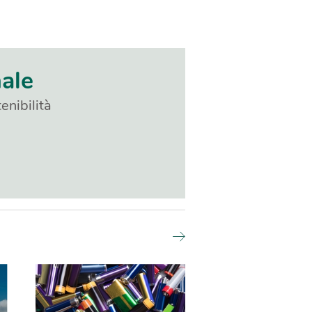
nale
enibilità