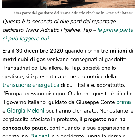
Una parte del gasdotto del Trans Adriatic Pipeline in Grecia © iStock
Questa è la seconda di due parti del reportage
la prima parte
dedicato Trans Adriatic Pipeline, Tap –
si può leggere qui
Era il
30 dicembre 2020
quando i primi
tre milioni di
metri cubi di gas
venivano consegnati al gasdotto
Transadriatico. Da allora, la Tap, società che lo
gestisce, si è presentata come promotrice della
transizione energetica
di cui l’Italia e, soprattutto,
l’Europa avevano bisogno. O almeno questo è ciò che
prima
il governo italiano, guidato da Giuseppe Conte
Giorgia Meloni
e
poi, hanno dichiarato. Nonostante le
perplessità sfociate in proteste,
il progetto non ha
conosciuto pause
, continuando la sua espansione a
Balcani
oriente, nei
, e a occidente, lungo la dorsale