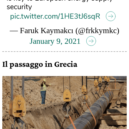
security
pic.twitter.com/1HE3tJ6sqR
— Faruk Kaymakcı (@frkkymkc)
January 9, 2021
Il passaggo in Grecia