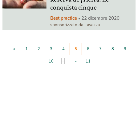
conquista cinque
Best practice
22 dicembre 2020
sponsorizzato da Lavazza
«
1
2
3
4
5
6
7
8
9
...
10
»
11