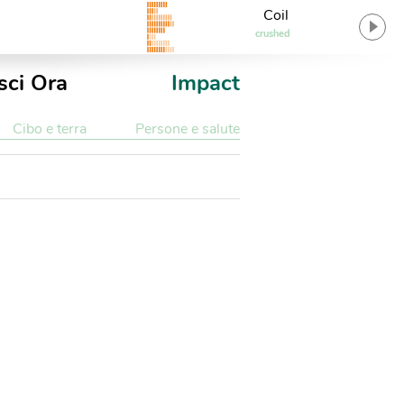
Coil
crushed
sci Ora
Impact
Cibo e terra
Persone e salute