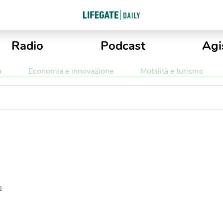
Radio
Podcast
Agi
a
Economia e innovazione
Mobilità e turismo
2