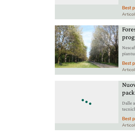
alcuni
Best p
bisogn
Artico
Fore
proge
Nescaf
piantu
revisio
Best p
Artico
Nuovi
pack
Dalle 
tecnich
packag
Best p
Artico