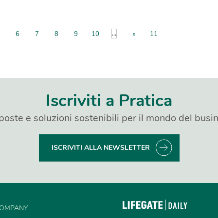
...
6
7
8
9
10
»
11
Iscriviti a Pratica
poste e soluzioni sostenibili per il mondo del busi
ISCRIVITI ALLA NEWSLETTER
OMPANY