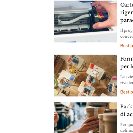
Cart
rige
para
Il pro
concen
un app
Best p
Form
per 
Le azi
rivede
pilastr
Best p
Packa
di ac
Per qua
definis