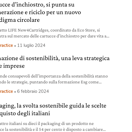
ucce d’inchiostro, si punta su
nerazione e riciclo per un nuovo
digma circolare
getto LIFE New4Cartridges, coordinato da Eco Store, si
tra sul mercato delle cartucce d’inchiostro per dare vita a
roccio sostenibile.
ractice
11 luglio 2024
azione di sostenibilità, una leva strategica
le imprese
ende consapevoli dell’importanza della sostenibilità stanno
ndo le strategie, puntando sulla formazione Esg come
o per il futuro. A partire dalle competenze dei dipendenti.
ractice
6 febbraio 2024
ging, la svolta sostenibile guida le scelte
quisto degli italiani
ttro italiani su dieci il packaging di un prodotto ne
ce la sostenibilità e il 54 per cento è disposto a cambiare