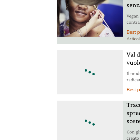
senz
Vegan 
contra
all’in
Best p
Artico
Val 
vuol
Il mod
radica
un ben
Best p
ambien
Tracc
spre
soste
Con gl
creato 