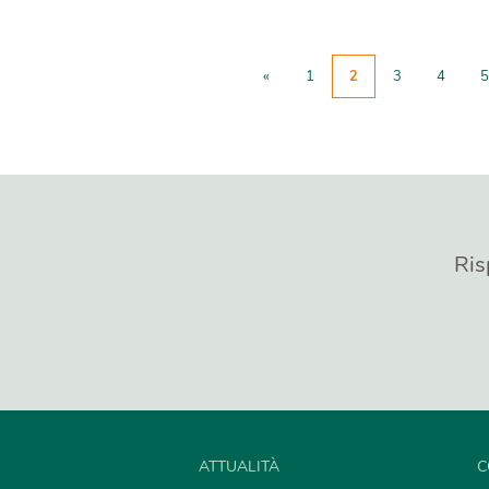
«
1
2
3
4
5
Ris
ATTUALITÀ
C