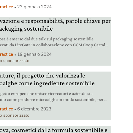
per una con una confezione più sostenibile.
ractice
23 gennaio 2024
vazione e responsabilità, parole chiave per
ackaging sostenibile
osa è emerso dai due talk sul packaging sostenibile
zzati da LifeGate in collaborazione con CCM Coop Cartai
se nell’ambito di Marca 2024.
ractice
19 gennaio 2024
lo sponsorizzato
ture, il progetto che valorizza le
oalghe come ingrediente sostenibile
getto europeo che unisce ricercatori e aziende sta
ndo come produrre microalghe in modo sostenibile, per
verne l’uso a tavola come alimento nutriente e a basso
ractice
6 dicembre 2023
o.
lo sponsorizzato
ova, cosmetici dalla formula sostenibile e