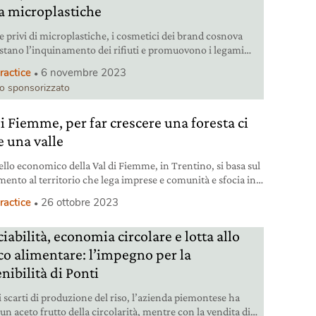
a microplastiche
e privi di microplastiche, i cosmetici dei brand cosnova
stano l’inquinamento dei rifiuti e promuovono i legami
terno della comunità.
ractice
6 novembre 2023
lo sponsorizzato
di Fiemme, per far crescere una foresta ci
e una valle
ello economico della Val di Fiemme, in Trentino, si basa sul
mento al territorio che lega imprese e comunità e sfocia in
essere diffuso e condiviso che punta alla sostenibilità
ractice
26 ottobre 2023
tale e sociale.
iabilità, economia circolare e lotta allo
co alimentare: l’impegno per la
nibilità di Ponti
i scarti di produzione del riso, l’azienda piemontese ha
un aceto frutto della circolarità, mentre con la vendita di