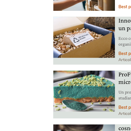
marca 
Best p
Inno
un p
Ecco c
organi
Modene
Best p
Artico
ProFu
micr
Un pro
studia
promuo
Best p
impatt
Artico
cosn