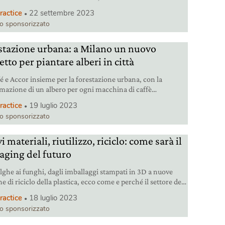
 prodotti sostiene Banco Alimentare per donare pasti ai
ractice
22 settembre 2023
osi.
lo sponsorizzato
stazione urbana: a Milano un nuovo
tto per piantare alberi in città
é e Accor insieme per la forestazione urbana, con la
mazione di un albero per ogni macchina di caffè
nata presente negli alberghi in Italia.
ractice
19 luglio 2023
lo sponsorizzato
 materiali, riutilizzo, riciclo: come sarà il
aging del futuro
alghe ai funghi, dagli imballaggi stampati in 3D a nuove
e di riciclo della plastica, ecco come e perché il settore del
ing sta diventando più sostenibile.
ractice
18 luglio 2023
lo sponsorizzato