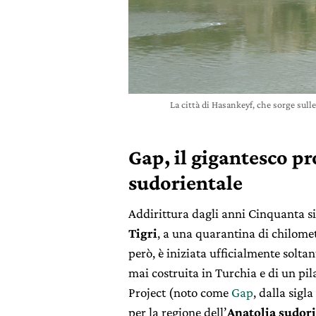
La città di Hasankeyf, che sorge sull
Gap, il gigantesco pr
sudorientale
Addirittura dagli anni Cinquanta si 
Tigri
, a una quarantina di chilomet
però, è iniziata ufficialmente solta
mai costruita in Turchia e di un pi
Project (noto come
Gap
, dalla sigl
per la regione dell’
Anatolia sudor