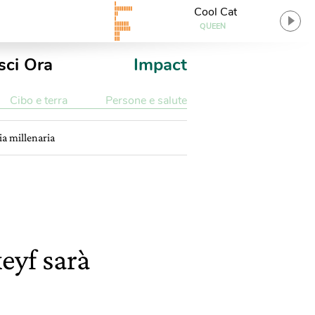
Cool Cat
QUEEN
sci Ora
Impact
Cibo e terra
Persone e salute
ia millenaria
keyf sarà