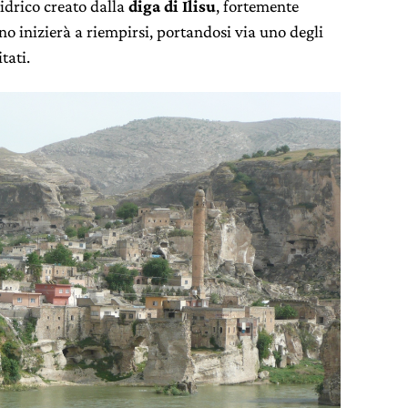
idrico creato dalla
diga di Ilisu
, fortemente
no inizierà a riempirsi, portandosi via uno degli
tati.