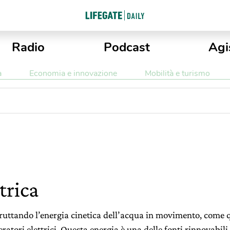
Radio
Podcast
Agi
a
Economia e innovazione
Mobilità e turismo
trica
fruttando l’energia cinetica dell’acqua in movimento, come qu
eratori elettrici. Questa energia è una delle fonti rinnovabil