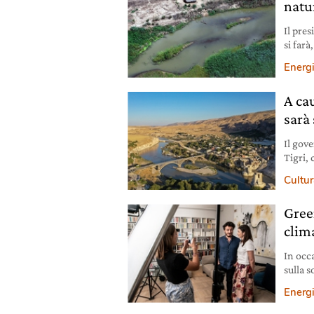
natu
Il pres
si far
causer
Energ
dell’u
A cau
sarà
Il gov
Tigri,
abitat
Cultura
Gree
clim
In occ
sulla s
che ci
Energ
piccole