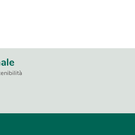
nale
enibilità