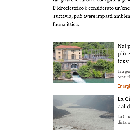
L’idroelettrico è considerato un’ene
Tuttavia, può avere impatti ambienta
fauna ittica.
Nel 
più e
foss
Tra gen
fonti r
period
Energ
La C
dal 
La Cin
distan
fiume 