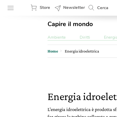
Store
Newsletter
Cerca
Capire il mondo
Ambiente
Diritti
Energi
Home
Energia idroelettrica
Energia idroelet
L’energia idroelettrica è prodotta s
far girare le turbine collegate a gen