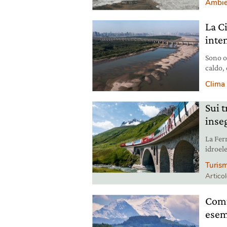
Ambie
La C
inte
Sono or
caldo, 
idroele
Clima
Sui t
inse
La Ferr
idroele
scopri
Turis
Artico
Comu
esemp