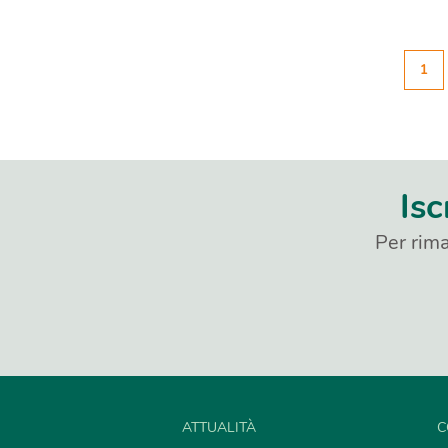
1
Isc
Per rima
ATTUALITÀ
C