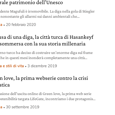
rale patrimonio dell’Unesco
idente Magufuli è irremovibile. La diga nella gola di Stiegler
à, nonostante gli allarmi sui danni ambientali che
ebbe alla riserva naturale Selous, un patrimonio
ia
20 febbraio 2020
manità dell’Unesco.
sa di una diga, la città turca di Hasankeyf
 sommersa con la sua storia millenaria
erno turco ha deciso di costruire un’enorme diga sul fiume
 che in questi mesi inonderà completamente una città
a da 12mila anni.
 e stili di vita
3 dicembre 2019
n love, la prima webserie contro la crisi
atica
asione dell’uscita online di Green love, la prima web serie
ostenibilità targata LifeGate, incontriamo i due protagonisti
 raccontano come, nella serie e nella vita, possiamo fare
ia
30 settembre 2019
 scelte con grandi impatti sul pianeta.