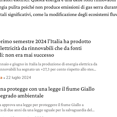
rgia pulita poiché non produce emissioni di gas serra durante
li significativi, come la modificazione degli ecosistemi fluvi
primo semestre 2024 l’Italia ha prodotto
lettricità da rinnovabili che da fonti
ili: non era mai successo
naio e giugno in Italia la produzione di energia elettrica da
innovabili ha segnato un +27,3 per cento rispetto allo stesso
o del 2023.
ia
22 luglio 2024
ina protegge con una legge il fiume Giallo
degrado ambientale
a approva una legge per proteggere il fiume Giallo a
za di due anni da una legge uguale per la salvaguardia del
Azzurro.