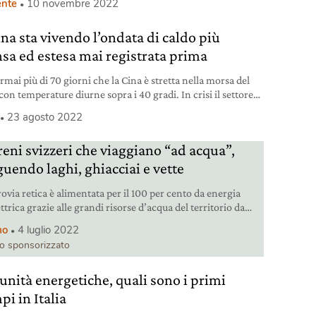
nte
10 novembre 2022
ina sta vivendo l’ondata di caldo più
nsa ed estesa mai registrata prima
mai più di 70 giorni che la Cina è stretta nella morsa del
con temperature diurne sopra i 40 gradi. In crisi il settore
ttrico.
23 agosto 2022
reni svizzeri che viaggiano “ad acqua”,
guendo laghi, ghiacciai e vette
ovia retica è alimentata per il 100 per cento da energia
ttrica grazie alle grandi risorse d’acqua del territorio da
re viaggiando su treni come il Bernina e il Glacier Express.
mo
4 luglio 2022
lo sponsorizzato
nità energetiche, quali sono i primi
i in Italia