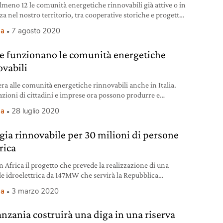
lmeno 12 le comunità energetiche rinnovabili già attive o in
a nel nostro territorio, tra cooperative storiche e progetti
oconsumo.
ia
7 agosto 2020
 funzionano le comunità energetiche
ovabili
era alle comunità energetiche rinnovabili anche in Italia.
azioni di cittadini e imprese ora possono produrre e
are la propria energia.
ia
28 luglio 2020
gia rinnovabile per 30 milioni di persone
rica
in Africa il progetto che prevede la realizzazione di una
le idroelettrica da 147MW che servirà la Repubblica
atica del Congo, il Burundi e il Ruanda.
ia
3 marzo 2020
anzania costruirà una diga in una riserva