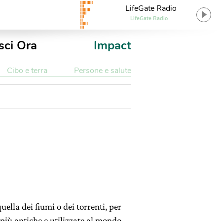
LifeGate Radio
LifeGate Radio
sci Ora
Impact
Cibo e terra
Persone e salute
ella dei fiumi o dei torrenti, per
i più antiche e utilizzate al mondo.