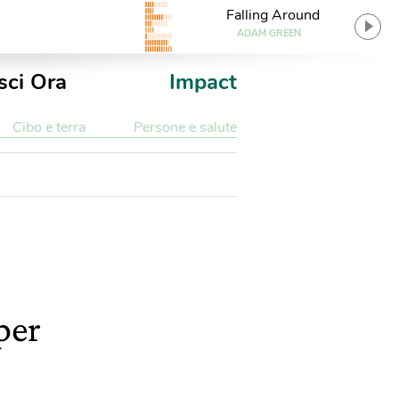
Falling Around
ADAM GREEN
sci Ora
Impact
Cibo e terra
Persone e salute
per