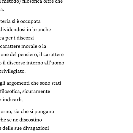
 metodo) filosofica oltre che
a.
ateria si è occupata
, dividendosi in branche
a per i discorsi
i carattere morale o la
one del pensiero, il carattere
o il discorso intorno all’uomo
rivilegiato.
 gli argomenti che sono stati
filosofica, sicuramente
 indicarli.
giorno, sia che si pongano
che se ne discostino
 delle sue divagazioni