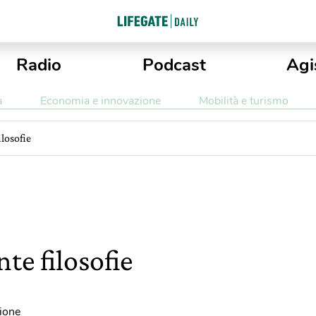
Radio
Podcast
Agi
a
Economia e innovazione
Mobilità e turismo
ilosofie
nte filosofie
zione