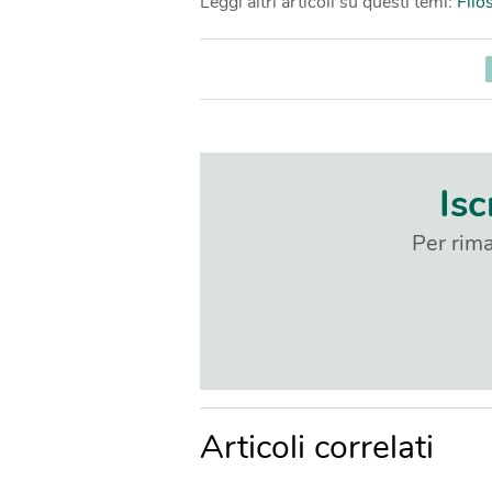
Leggi altri articoli su questi temi:
Filo
Isc
Per rima
Articoli correlati