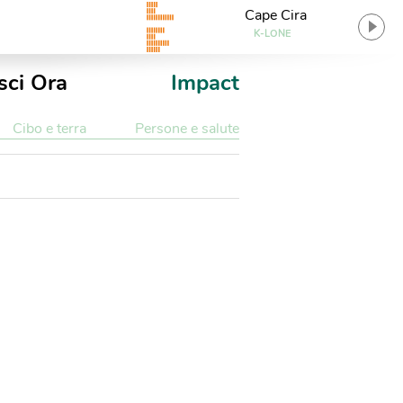
Cape Cira
K-LONE
sci Ora
Impact
Cibo e terra
Persone e salute