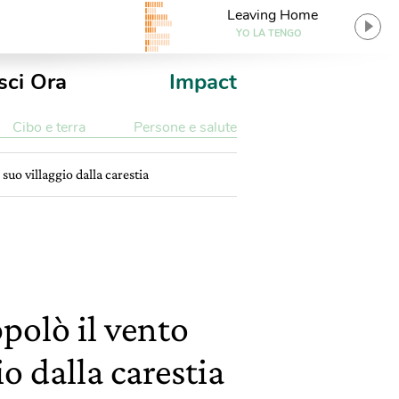
Leaving Home
YO LA TENGO
sci Ora
Impact
Cibo e terra
Persone e salute
uo villaggio dalla carestia
polò il vento
io dalla carestia