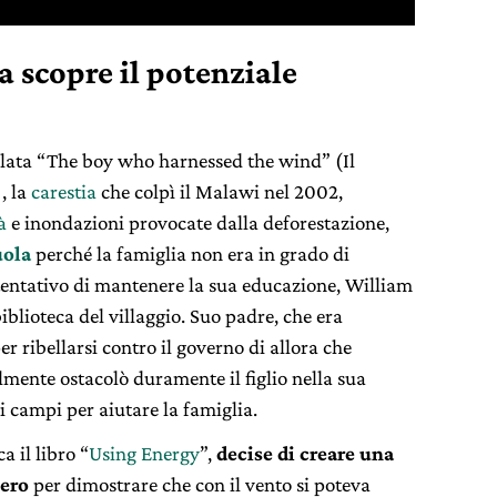
scopre il potenziale
tolata “The boy who harnessed the wind” (Il
, la
carestia
che colpì il Malawi nel 2002,
à
e inondazioni provocate dalla deforestazione,
uola
perché la famiglia non era in grado di
l tentativo di mantenere la sua educazione, William
iblioteca del villaggio. Suo padre, che era
r ribellarsi contro il governo di allora che
almente ostacolò duramente il figlio nella sua
i campi per aiutare la famiglia.
a il libro “
Using Energy
”,
decise di creare una
pero
per dimostrare che con il vento si poteva