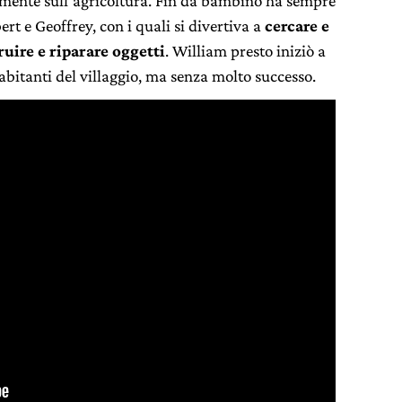
mente sull’agricoltura. Fin da bambino ha sempre
ert e Geoffrey, con i quali si divertiva a
cercare e
ruire e riparare oggetti
. William presto iniziò a
abitanti del villaggio, ma senza molto successo.