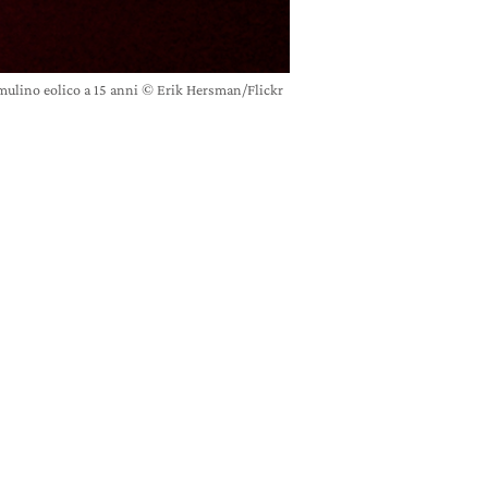
mulino eolico a 15 anni © Erik Hersman/Flickr