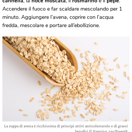
cannella
, la
noce moscata
, il
rosmarino
e il
pepe
.
Accendere il fuoco e far scaldare mescolando per 1
minuto. Aggiungere l’avena, coprire con l’acqua
fredda, mescolare e portare all’ebollizione.
La zuppa di avena è ricchissima di principi attivi anticolesterolo e di grassi
benefici © Evening_tao/Freepik