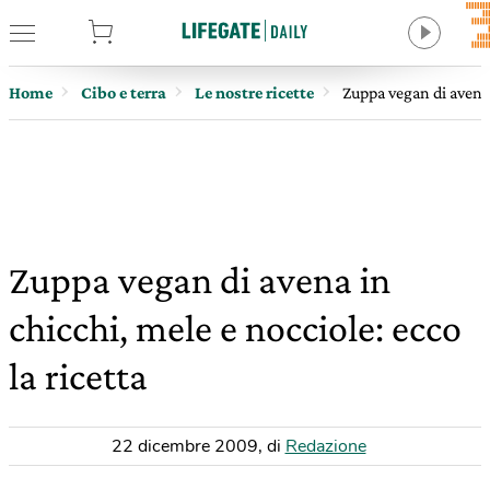
tore
Home
Cibo e terra
Le nostre ricette
Zuppa vegan di avena 
Zuppa vegan di avena in
chicchi, mele e nocciole: ecco
la ricetta
22 dicembre 2009
,
di
Redazione