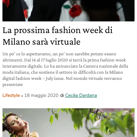
La prossima fashion week di
Milano sarà virtuale
Un po’ ce lo aspettavamo, un po’ non sarebbe potuto essere
altrimenti. Dal 14 al 17 luglio 2020 si terrà la prima fashion week
interamente digitale. Lo ha annunciato la Camera nazionale della
moda italiana, che sostiene il settore in difficoltà con la Milano
digital fashion week – July issue. Nel mondo virtuale verranno
presentate
Lifestyle
18 maggio 2020
di
Cecilia Dardana