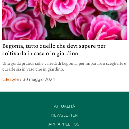
Begonia, tutto quello che devi sapere per
coltivarla in casa o in giardino
Una guida pratica sulle varietà di begonia, per imparare a sceglierle e
curarle sia in vaso che in giardino.
Lifestyle
30 maggio 2024
ATTUALITÀ
NEWSLETTER
APP APPLE (IOS)