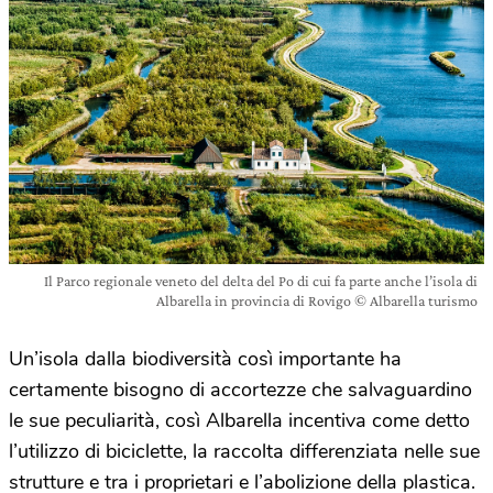
Il Parco regionale veneto del delta del Po di cui fa parte anche l’isola di
Albarella in provincia di Rovigo © Albarella turismo
Un’isola dalla biodiversità così importante ha
certamente bisogno di accortezze che salvaguardino
le sue peculiarità, così Albarella incentiva come detto
l’utilizzo di biciclette, la raccolta differenziata nelle sue
strutture e tra i proprietari e l’abolizione della plastica.