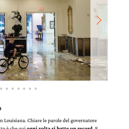
o
in Louisiana. Chiare le parole del governatore
tto è che qui
ogni volta si batte un record.
E