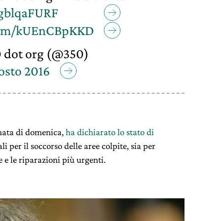
/7gblqaFURF
.com/kUEnCBpKKD
 dot org (@350)
osto 2016
rnata di domenica,
ha dichiarato lo stato di
i per il soccorso delle aree colpite, sia per
 e le riparazioni più urgenti.