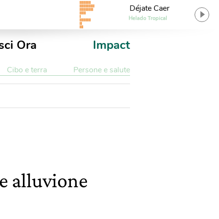
Déjate Caer
Helado Tropical
sci Ora
Impact
Cibo e terra
Persone e salute
e alluvione