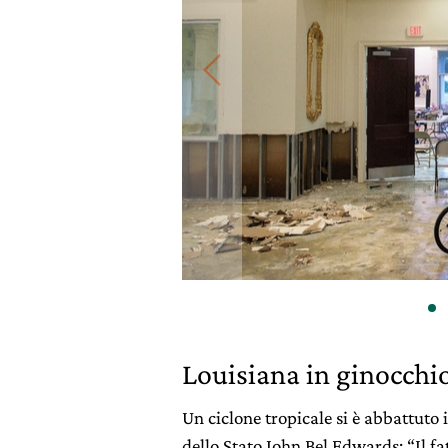
Louisiana in ginocchi
Un ciclone tropicale si è abbattuto 
dello Stato John Bel Edwards: “Il fa