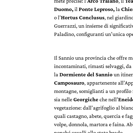
mete precise: l’
Arco Traiano
, il
Te
Duomo,
il
Ponte Leproso,
la
Chies
o l’
Hortus Conclusus
, nel giardi
Guerrazzi, un insieme di significati
Paladino, configuranti un’unica op
Il Sannio una provincia che offre mo
incontaminati, rimasti selvaggi, da 
la
Dormiente del Sannio
un itiner
Camposauro
, appartenente all’Ap
montagne, somiglianti a un profilo
sia nelle
Georgiche
che nell’
Eneid
vegetazione: dall’agrifoglio al bianc
quali castagno, abete, quercia e fag
volpe, donnola, martora e faina. Abb
nonché cavalli allo stato brado.