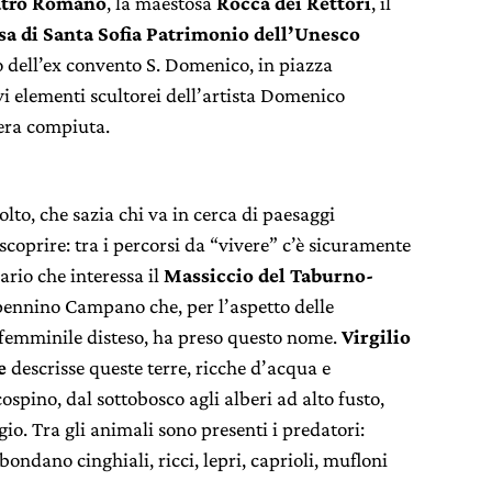
atro Romano
, la maestosa
Rocca dei Rettori
, il
a di Santa Sofia Patrimonio dell’Unesco
no dell’ex convento S. Domenico, in piazza
vi elementi scultorei dell’artista Domenico
era compiuta.
lto, che sazia chi va in cerca di paesaggi
scoprire: tra i percorsi da “vivere” c’è sicuramente
ario che interessa il
Massiccio del Taburno-
pennino Campano che, per l’aspetto delle
 femminile disteso, ha preso questo nome.
Virgilio
e
descrisse queste terre,
ricche d’acqua e
ospino, dal sottobosco agli alberi ad alto fusto,
gio. Tra gli animali sono presenti i predatori:
ondano cinghiali, ricci, lepri, caprioli, mufloni