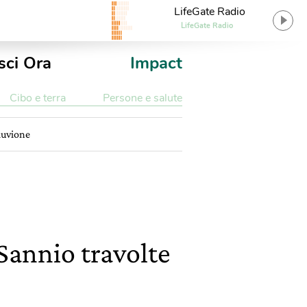
LifeGate Radio
LifeGate Radio
sci Ora
Impact
Cibo e terra
Persone e salute
lluvione
 Sannio travolte