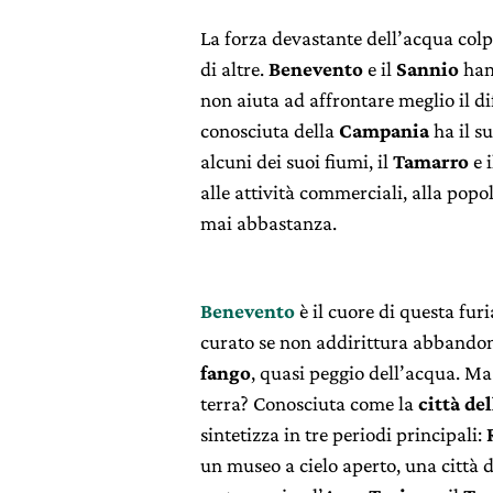
La forza devastante dell’acqua colp
di altre.
Benevento
e il
Sannio
hann
non aiuta ad affrontare meglio il di
conosciuta della
Campania
ha il s
alcuni dei suoi fiumi, il
Tamarro
e 
alle attività commerciali, alla popol
mai abbastanza.
Benevento
è il cuore di questa fur
curato se non addirittura abbandon
fango
, quasi peggio dell’acqua. Ma
terra? Conosciuta come la
città de
sintetizza in tre periodi principali:
un museo a cielo aperto, una città d