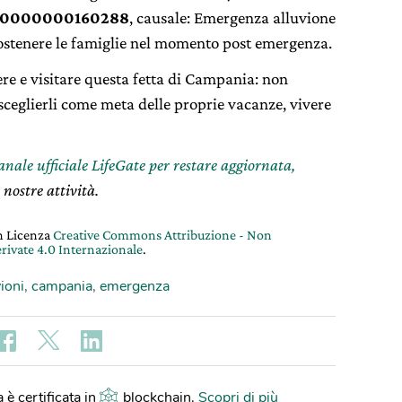
400000000160288
, causale: Emergenza alluvione
sostenere le famiglie nel momento post emergenza.
ere e visitare questa fetta di Campania: non
sceglierli come meta delle proprie vacanze, vivere
canale ufficiale LifeGate per restare aggiornata,
 nostre attività.
on Licenza
Creative Commons Attribuzione - Non
rivate 4.0 Internazionale
.
vioni
,
campania
,
emergenza
 è certificata in
blockchain
.
Scopri di più