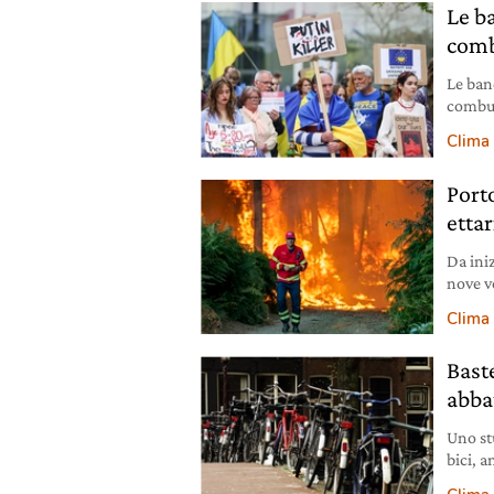
Le b
combu
Le ban
combust
inverti
Clima
Port
ettar
Da ini
nove vo
Clima
Bast
abba
Uno st
bici, 
milion