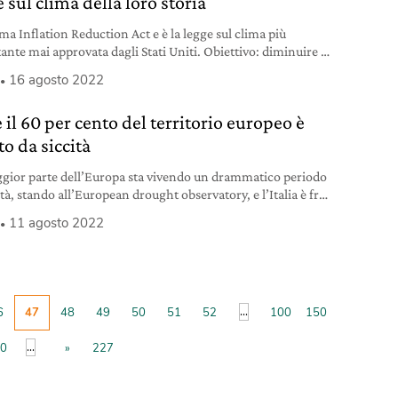
 sul clima della loro storia
ma Inflation Reduction Act e è la legge sul clima più
ante mai approvata dagli Stati Uniti. Obiettivo: diminuire le
oni del 40% al 2030.
16 agosto 2022
 il 60 per cento del territorio europeo è
to da siccità
gior parte dell’Europa sta vivendo un drammatico periodo
ità, stando all’European drought observatory, e l’Italia è fra i
iù colpiti.
11 agosto 2022
...
6
47
48
49
50
51
52
100
150
...
0
»
227