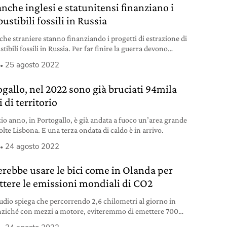
anche inglesi e statunitensi finanziano i
stibili fossili in Russia
che straniere stanno finanziando i progetti di estrazione di
ibili fossili in Russia. Per far finire la guerra devono
re la rotta.
25 agosto 2022
ogallo, nel 2022 sono già bruciati 94mila
i di territorio
zio anno, in Portogallo, è già andata a fuoco un’area grande
lte Lisbona. E una terza ondata di caldo è in arrivo.
24 agosto 2022
erebbe usare le bici come in Olanda per
ttere le emissioni mondiali di CO2
udio spiega che percorrendo 2,6 chilometri al giorno in
anziché con mezzi a motore, eviteremmo di emettere 700
i di tonnellate di CO2.