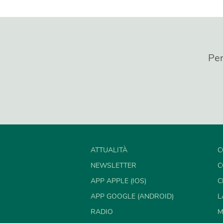
Per
ATTUALITÀ
C
NEWSLETTER
C
APP APPLE (IOS)
C
APP GOOGLE (ANDROID)
L
RADIO
M