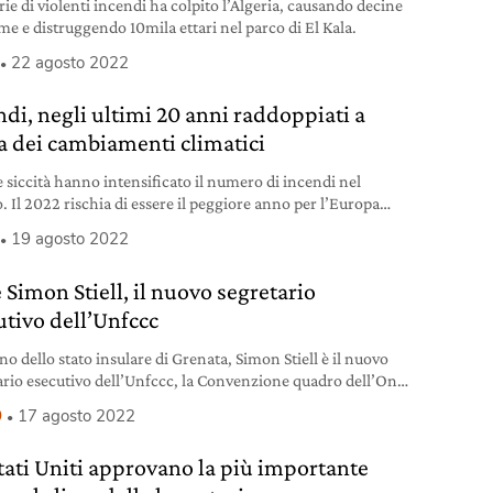
ie di violenti incendi ha colpito l’Algeria, causando decine
ime e distruggendo 10mila ettari nel parco di El Kala.
22 agosto 2022
ndi, negli ultimi 20 anni raddoppiati a
a dei cambiamenti climatici
e siccità hanno intensificato il numero di incendi nel
 Il 2022 rischia di essere il peggiore anno per l’Europa
ultimi 500 anni.
19 agosto 2022
 Simon Stiell, il nuovo segretario
utivo dell’Unfccc
no dello stato insulare di Grenata, Simon Stiell è il nuovo
ario esecutivo dell’Unfccc, la Convenzione quadro dell’Onu
ma.
9
17 agosto 2022
Stati Uniti approvano la più importante