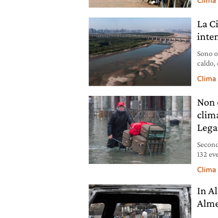
Clima
La C
inte
Sono or
caldo, 
idroele
Clima
Non è
clim
Lega
Second
132 eve
anni.
Clima
In A
Alme