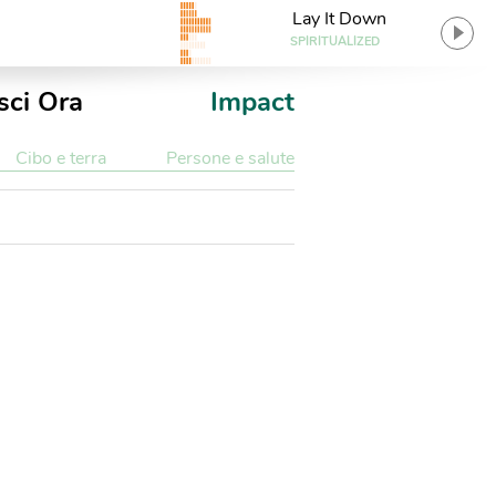
Lay It Down
SPIRITUALIZED
sci Ora
Impact
Cibo e terra
Persone e salute