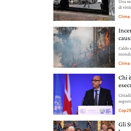
Una ser
di vitt
Clima
Ince
caus
Caldo 
mondo.
degli 
Clima
Chi è
esec
Cittadi
segret
sul cli
Cop2
Gli 