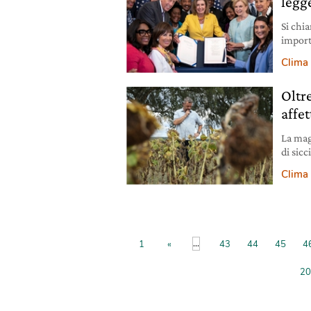
legge
Si chia
import
emissi
Clima
Oltre
affet
La mag
di sicc
paesi p
Clima
...
1
«
43
44
45
4
20