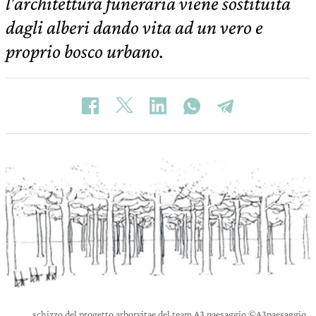
l’architettura funeraria viene sostituita
dagli alberi dando vita ad un vero e
proprio bosco urbano.
schizzo del progetto arborvitae del team A3 paesaggio ©A3paesaggio