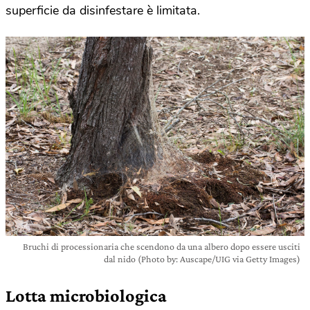
superficie da disinfestare è limitata.
Bruchi di processionaria che scendono da una albero dopo essere usciti
dal nido (Photo by: Auscape/UIG via Getty Images)
Lotta microbiologica