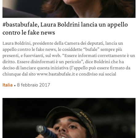
#bastabufale, Laura Boldrini lancia un appello
contro le fake news
Laura Boldrini, presidente della Camera dei deputati, lancia un
appello contro le fake news, le cosiddette “bufale” sempre più
presenti, e fuorvianti, sul web. “Essere informati correttamente è un
diritto. Essere disinformati è un pericolo”, dice Boldrini che ha
deciso di lanciare questa iniziativa (l’appello può essere firmato da
chiunque dal sito www.bastabufale.it e condiviso sui social
Italia
8 febbraio 2017