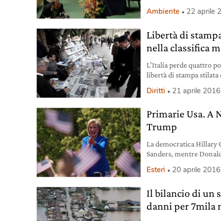
disposizione.
Ambiente
22 aprile
Libertà di stampa
nella classifica 
L’Italia perde quattro po
libertà di stampa stilat
77esimi.
Diritti
21 aprile 2016
Primarie Usa. A 
Trump
La democratica Hillary C
Sanders, mentre Donald 
repubblicani.
Esteri
20 aprile 2016
Il bilancio di un 
danni per 7mila m