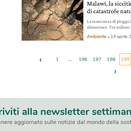
Malawi, la siccit
di catastrofe nat
La mancanza di piogge i
alimentare. Tre milioni
Ambiente
14 aprile
‹
1
…
196
197
198
199
›
riviti alla newsletter settima
nere aggiornato sulle notizie dal mondo della sost