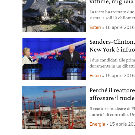
vittime, migliaia i
La terra ha tremato due 
sisma, a soli 10 chilome
danni.
Esteri
16 aprile 2016
Sanders-Clinton, 
New York è infuo
I due candidati alle pri
duramente in un dibattit
nello Stato di New York
Esteri
15 aprile 2016
Perché il reattor
affossare il nucl
Il reattore nucleare di 
autorità di controllo. Un
per l’intera filiera.
Energia
15 aprile 20