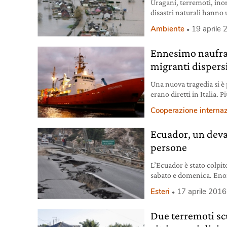
Uragani, terremoti, ino
disastri naturali hanno 
1900 ad oggi.
Ambiente
19 aprile
Ennesimo naufra
migranti dispers
Una nuova tragedia si è 
erano diretti in Italia. 
Ong.
Cooperazione interna
Ecuador, un deva
persone
L’Ecuador è stato colpit
sabato e domenica. Enor
Esteri
17 aprile 2016
Due terremoti sc