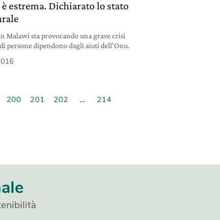
à è estrema. Dichiarato lo stato
urale
n Malawi sta provocando una grave crisi
 di persone dipendono dagli aiuti dell’Onu.
 2016
200
201
202
…
214
nale
enibilità