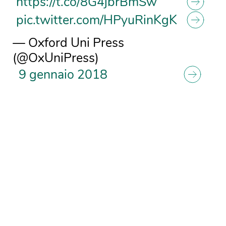
https://t.co/8G4jbrBmSw
pic.twitter.com/HPyuRinKgK
— Oxford Uni Press
(@OxUniPress)
9 gennaio 2018