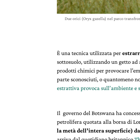
Due orici (Oryx gazella) nel parco transfro
È una tecnica utilizzata per
estrarr
sottosuolo, utilizzando un getto ad 
prodotti chimici per provocare l’em
parte sconosciuti, o quantomeno no
estrattiva provoca sull’ambiente e 
Il governo del Botswana ha concess
petrolifera quotata alla borsa di L
la metà dell’intera superficie) da
arriva dal quotidiano britannico
Th