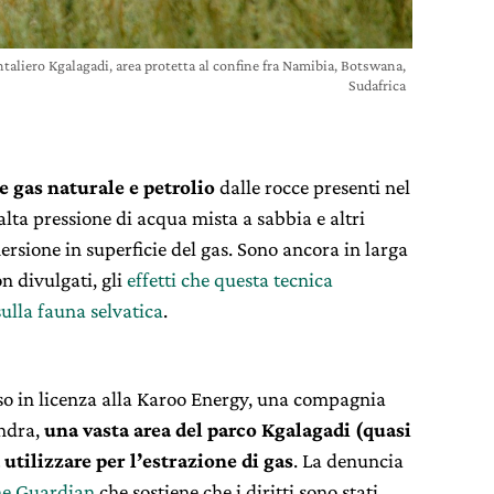
ntaliero Kgalagadi, area protetta al confine fra Namibia, Botswana,
Sudafrica
e gas naturale e petrolio
dalle rocce presenti nel
alta pressione di acqua mista a sabbia e altri
ersione in superficie del gas. Sono ancora in larga
n divulgati, gli
effetti che questa tecnica
sulla fauna selvatica
.
o in licenza alla Karoo Energy, una compagnia
ondra,
una vasta area del parco Kgalagadi (quasi
 utilizzare per l’estrazione di gas
. La denuncia
e Guardian
che sostiene che i diritti sono stati