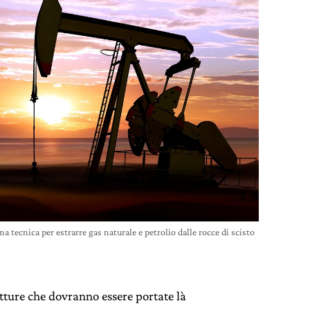
una tecnica per estrarre gas naturale e petrolio dalle rocce di scisto
utture che dovranno essere portate là