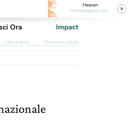
Heaven
THE PSYCHEDELIC FURS
sci Ora
Impact
Cibo e terra
Persone e salute
 nazionale