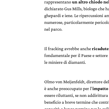
rappresentano
un altro chiodo ne
dichiarato Gus Mills, biologo che h
ghepardi e iene. Le ripercussioni a
numerose, particolarmente pericolos
nel parco.
Il fracking avrebbe anche
ricadute
fondamentale per il Paese e settor
le miniere di diamanti.
Olmo von Meijenfeldt, direttore de
è anche preoccupato per l’
impatto 
essere riluttanti, se non addirittura 
beneficio a breve termine che contr
capacità a lungo termine per lo svil