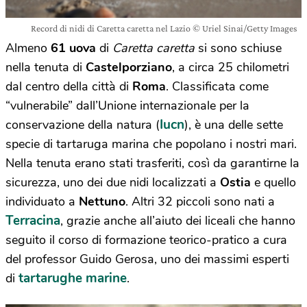
Record di nidi di Caretta caretta nel Lazio © Uriel Sinai/Getty Images
Almeno
61 uova
di
Caretta caretta
si sono schiuse
nella tenuta di
Castelporziano
, a circa 25 chilometri
dal centro della città di
Roma
. Classificata come
“vulnerabile” dall’Unione internazionale per la
Iucn
conservazione della natura (
), è una delle sette
specie di tartaruga marina che popolano i nostri mari.
Nella tenuta erano stati trasferiti, così da garantirne la
sicurezza, uno dei due nidi localizzati a
Ostia
e quello
individuato a
Nettuno
. Altri 32 piccoli sono nati a
Terracina
, grazie anche all’aiuto dei liceali che hanno
seguito il corso di formazione teorico-pratico a cura
del professor Guido Gerosa, uno dei massimi esperti
tartarughe marine
di
.