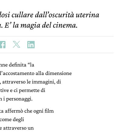
osi cullare dall’oscurità uterina
a. E’ la magia del cinema.
nne definita “la
r l’accostamento alla dimensione
e, attraverso le immagini, di
tive e ci permette di
on i personaggi.
ta affermò che ogni film
ì come degli
ie attraverso un