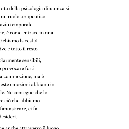
ito della psicologia dinamica si
 un ruolo terapeutico
pazio temporale
ie, è come entrare in una
tichiamo la realtà
ve e tutto il resto.
olarmente sensibili,
ò provocare forti
 la commozione, ma è
ueste emozioni abbiano in
ale. Ne consegue che lo
ere ciò che abbiamo
 fantasticare, ci fa
esideri.
ene anche attraverso il luogo