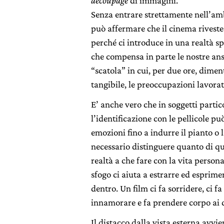
decoupage
di immagini.
Senza entrare strettamente nell’amb
può affermare che il cinema riveste
perché ci introduce in una realtà s
che compensa in parte le nostre ans
“scatola” in cui, per due ore, dimen
tangibile, le preoccupazioni lavorati
E’ anche vero che in soggetti partic
l’identificazione con le pellicole pu
emozioni fino a indurre il pianto o
necessario distinguere quanto di q
realtà a che fare con la vita person
sfogo ci aiuta a estrarre ed esprim
dentro. Un film ci fa sorridere, ci fa
innamorare e fa prendere corpo ai d
Il distacco dalla vista esterna avvi