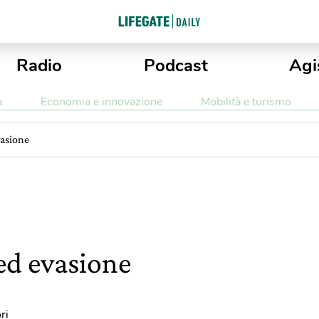
Radio
Podcast
Agi
a
Economia e innovazione
Mobilità e turismo
asione
ed evasione
ri