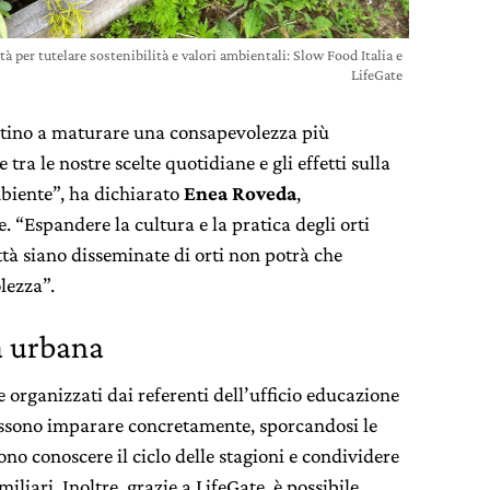
tà per tutelare sostenibilità e valori ambientali: Slow Food Italia e
LifeGate
iutino a maturare una consapevolezza più
tra le nostre scelte quotidiane e gli effetti sulla
mbiente”, ha dichiarato
Enea Roveda
,
 “Espandere la cultura e la pratica degli orti
ttà siano disseminate di orti non potrà che
lezza”.
a urbana
 e organizzati dai referenti dell’ufficio educazione
possono imparare concretamente, sporcandosi le
no conoscere il ciclo delle stagioni e condividere
liari. Inoltre, grazie a LifeGate, è possibile