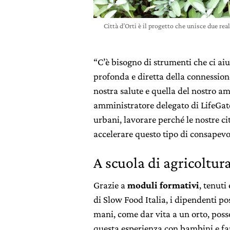
Città d’Orti è il progetto che unisce due real
“C’è bisogno di strumenti che ci a
profonda e diretta della connessione 
nostra salute e quella del nostro a
amministratore delegato di LifeGate.
urbani, lavorare perché le nostre ci
accelerare questo tipo di consapevo
A scuola di agricoltur
Grazie a
moduli formativi
, tenuti
di Slow Food Italia, i dipendenti 
mani, come dar vita a un orto, posso
questa esperienza con bambini e fami