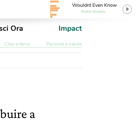
Wouldnt Even Know
Amber Arcades
sci Ora
Impact
Cibo e terra
Persone e salute
buire a