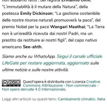
non abbiamo fatto”, del regista
Ermanno Olmi
;
“L’immutabilità è il mutare della Natura”, della
poetessa
Emily Dickinson
; “La gestione sostenibile
delle nostre risorse naturali promuoverà la pace”, del
premio Nobel per la pace
Wangari Maathai
;
“La Terra
non è un’eredità ricevuta dai nostri Padri, ma un
prestito da restituire ai nostri figli”, del capo nativo
americano
See-ahth
.
Segui il canale ufficiale
Siamo anche su WhatsApp.
LifeGate per restare aggiornata, aggiornato
sulle
ultime notizie e sulle nostre attività.
Quest'opera è distribuita con Licenza
Creative
Commons Attribuzione - Non commerciale -
Non opere derivate 4.0 Internazionale
.
Leggi altri articoli su questi temi:
Cambiamenti climatici
,
Italia