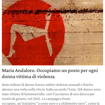
Maria Andaloro. Occupiamo un posto per ogni
donna vittima di violenza
Sette milioni di donne hanno subito violenze sessuali o fisiche
almeno una volta nella vita in Italia secondo l’Istat. 128 donne sono
state vittime di femminicidio, cioè l’uccisione di una donna per
motivi di genere, nel 2015. La campagna Posto
occupato, un’iniziativa “a costo zero e a chilometro zero”, come la