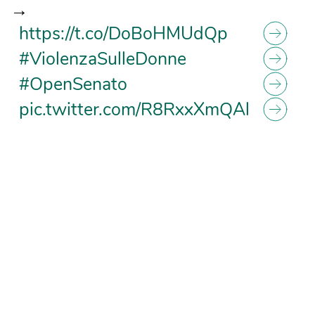
→
https://t.co/DoBoHMUdQp
#ViolenzaSulleDonne
#OpenSenato
pic.twitter.com/R8RxxXmQAl