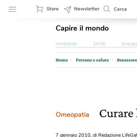
Store
Newsletter
Cerca
Capire il mondo
Ambiente
Diritti
Energi
Home
Persone e salute
Benessere
Curare 
Omeopatia
7 gennaio 2010
,
di Redazione LifeGa