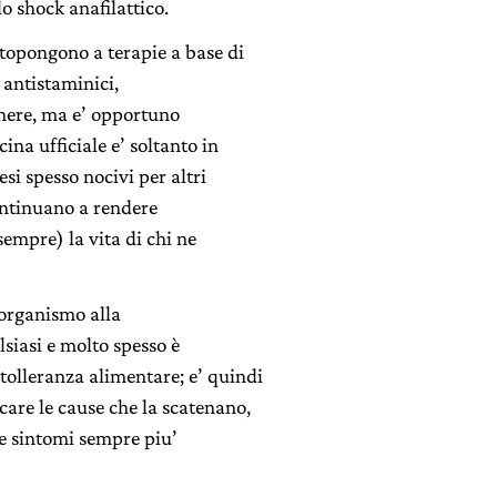
lo shock anafilattico.
ttopongono a terapie a base di
 antistaminici,
enere, ma e’ opportuno
cina ufficiale e’ soltanto in
esi spesso nocivi per altri
continuano a rendere
(sempre) la vita di chi ne
l’organismo alla
siasi e molto spesso è
tolleranza alimentare; e’ quindi
care le cause che la scatenano,
 e sintomi sempre piu’