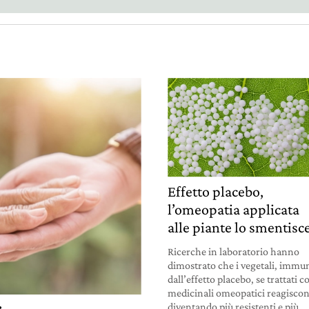
Effetto placebo,
l’omeopatia applicata
alle piante lo smentisc
Ricerche in laboratorio hanno
dimostrato che i vegetali, immu
dall’effetto placebo, se trattati c
medicinali omeopatici reagisco
diventando più resistenti e più