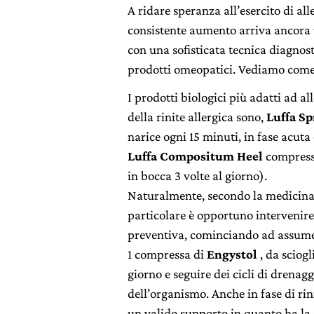
A ridare speranza all’esercito di all
consistente aumento arriva ancora 
con una sofisticata tecnica diagnos
prodotti omeopatici. Vediamo come
I prodotti biologici più adatti ad all
della rinite allergica sono,
Luffa Sp
narice ogni 15 minuti, in fase acuta
Luffa Compositum Heel
compresse
in bocca 3 volte al giorno).
Naturalmente, secondo la medicina
particolare è opportuno intervenire
preventiva, cominciando ad assume
1 compressa di
Engystol
, da sciogl
giorno e seguire dei cicli di drenagg
dell’organismo. Anche in fase di rin
un valido supporto in quanto ha la 