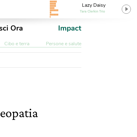
Lazy Daisy
Tara Clerkin Trio
sci Ora
Impact
Cibo e terra
Persone e salute
meopatia