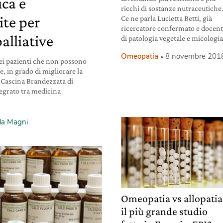
ca e
ricchi di sostanze nutraceutiche
te per
Ce ne parla Lucietta Betti, già
ricercatore confermato e docen
alliative
di patologia vegetale e micologia
Omeopatia
8 novembre 201
dei pazienti che non possono
e, in grado di migliorare la
e Cascina Brandezzata di
tegrato tra medicina
la Magni
Omeopatia vs allopatia
il più grande studio