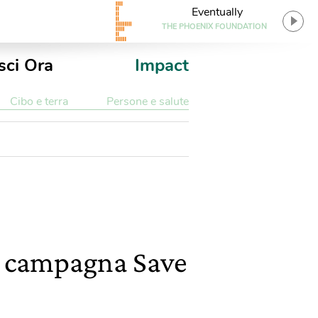
Eventually
THE PHOENIX FOUNDATION
sci Ora
Impact
Cibo e terra
Persone e salute
la campagna Save