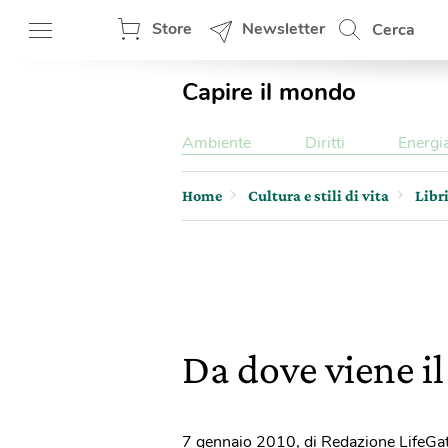
Store
Newsletter
Cerca
Capire il mondo
Ambiente
Diritti
Energi
Home
Cultura e stili di vita
Libr
Da dove viene il
7 gennaio 2010
,
di Redazione LifeGa