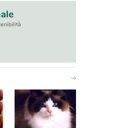
nale
enibilità