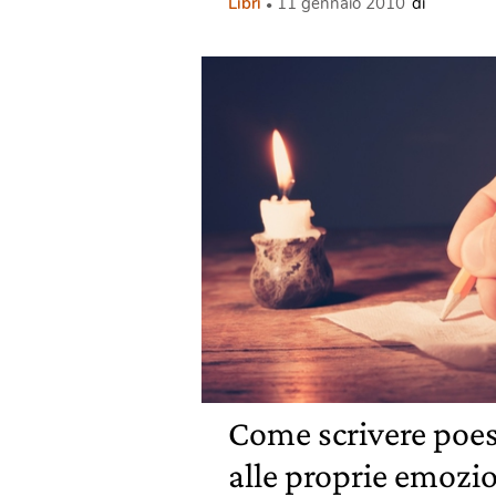
Libri
11 gennaio 2010
di
Come scrivere poes
alle proprie emozi