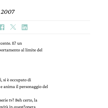
o 2007
ccente. E? un
ortamento al limite del
, si è occupato di
 e anima il personaggio del
erie tv? Beh certo, la
novità in quest?opera