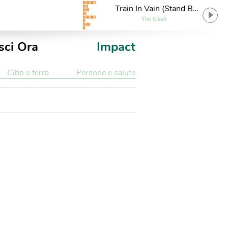
Train In Vain (Stand By
Me)
The Clash
sci Ora
Impact
Cibo e terra
Persone e salute