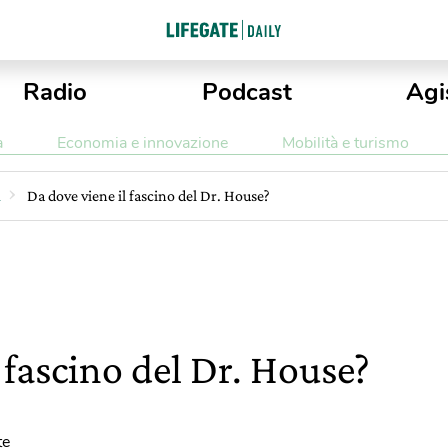
Radio
Podcast
Agi
a
Economia e innovazione
Mobilità e turismo
i
Da dove viene il fascino del Dr. House?
 fascino del Dr. House?
te