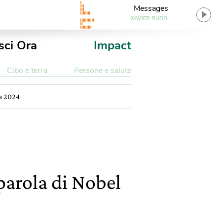
Messages
XAVIER RUDD
sci Ora
Impact
Cibo e terra
Persone e salute
ia 2024
parola di Nobel