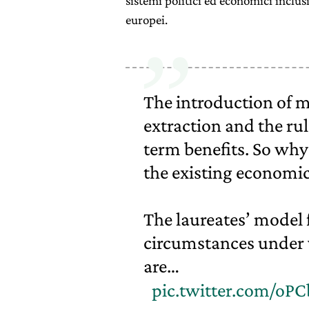
sistemi politici ed economici inclus
europei.
The introduction of mo
extraction and the ru
term benefits. So why 
the existing economi
The laureates’ model 
circumstances under w
are…
pic.twitter.com/o