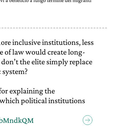
ivi a beneficio a lungo termine dei migranti
re inclusive institutions, less
le of law would create long-
don’t the elite simply replace
c system?
for explaining the
hich political institutions
PCbMndkQM