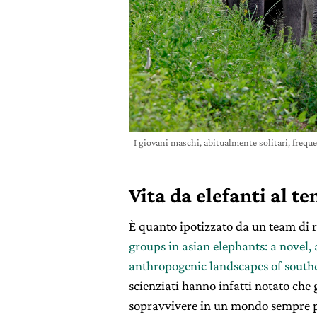
I giovani maschi, abitualmente solitari, frequ
Vita da elefanti al 
È quanto ipotizzato da un team di ri
groups in asian elephants: a novel, 
anthropogenic landscapes of south
scienziati hanno infatti notato che g
sopravvivere in un mondo sempre p