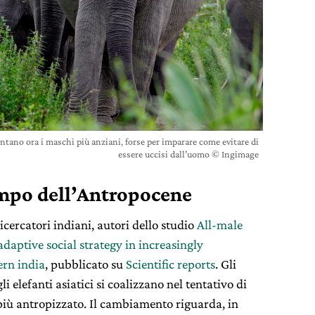
entano ora i maschi più anziani, forse per imparare come evitare di
essere uccisi dall’uomo © Ingimage
tempo dell’Antropocene
cercatori indiani, autori dello studio
All-male
adaptive social strategy in increasingly
ern india
, pubblicato su
Scientific reports
. Gli
li elefanti asiatici si coalizzano nel tentativo di
iù antropizzato. Il cambiamento riguarda, in