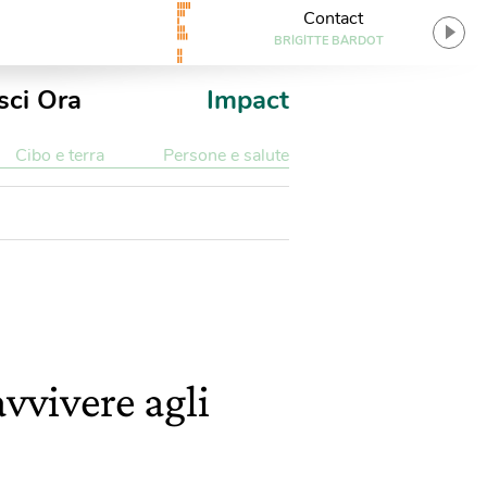
Contact
BRIGITTE BARDOT
sci Ora
Impact
Cibo e terra
Persone e salute
avvivere agli