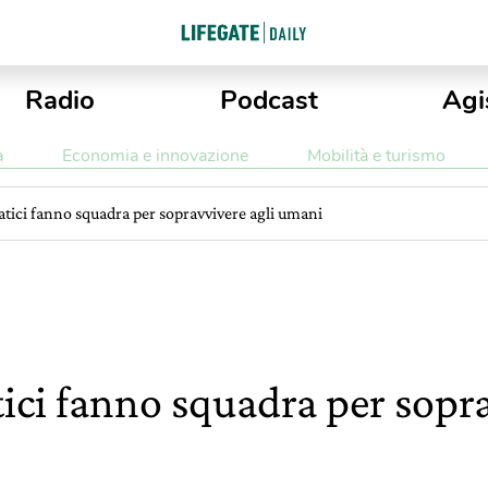
Radio
Podcast
Agi
a
Economia e innovazione
Mobilità e turismo
siatici fanno squadra per sopravvivere agli umani
atici fanno squadra per sopr