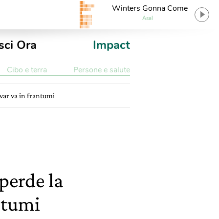
Winters Gonna Come
Asal
sci Ora
Impact
Cibo e terra
Persone e salute
ivar va in frantumi
perde la
ntumi