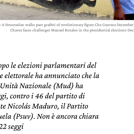
nezuelan walks past grafitti of revolutionary figure Che Guevara December 2
Chavez faces challenger Manuel Rosales in the presidential elections D
opo le elezioni parlamentari del
 elettorale ha annunciato che la
e Unità Nazionale (Mud) ha
i, contro i 46 del partito di
e Nicolás Maduro, il Partito
uela (Psuv). Non è ancora chiara
22 seggi