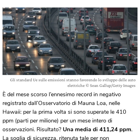
Gli standard Ue sulle emissioni stanno favorendo lo sviluppo delle auto
elettriche © Sean Gallup/Getty Images
È del mese scorso l’ennesimo record in negativo
registrato dall’Osservatorio di Mauna Loa, nelle
Hawaii: per la prima volta si sono superate le 410
ppm (parti per milione) per un mese intero di
osservazioni. Risultato?
Una media di 411,24 ppm
.
La soglia di sicurezza, ritenuta tale per non