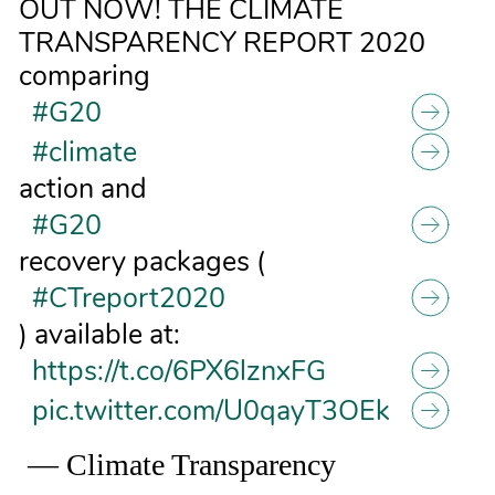
OUT NOW! THE CLIMATE
TRANSPARENCY REPORT 2020
comparing
#G20
#climate
action and
#G20
recovery packages (
#CTreport2020
) available at:
https://t.co/6PX6lznxFG
pic.twitter.com/U0qayT3OEk
— Climate Transparency