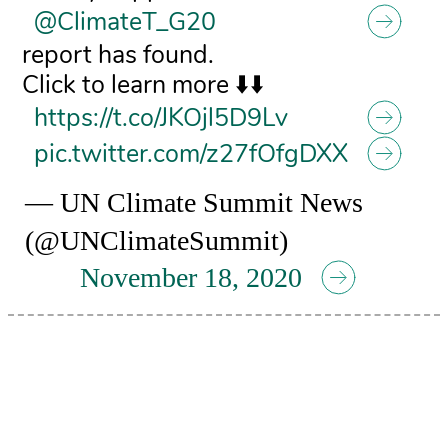
@ClimateT_G20
report has found.
Click to learn more ⬇️⬇️
https://t.co/JKOjl5D9Lv
pic.twitter.com/z27fOfgDXX
— UN Climate Summit News
(@UNClimateSummit)
November 18, 2020