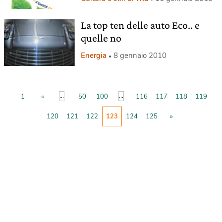
La top ten delle auto Eco.. e
quelle no
Energia
8 gennaio 2010
...
...
1
«
50
100
116
117
118
119
120
121
122
123
124
125
»