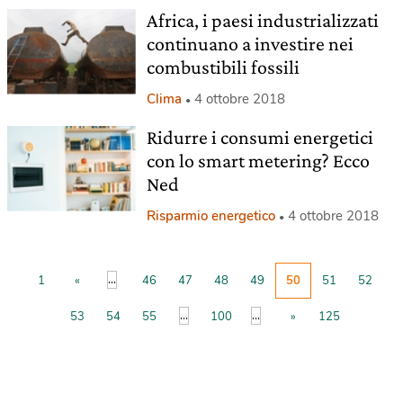
Africa, i paesi industrializzati
continuano a investire nei
combustibili fossili
Clima
4 ottobre 2018
Ridurre i consumi energetici
con lo smart metering? Ecco
Ned
Risparmio energetico
4 ottobre 2018
...
1
«
46
47
48
49
50
51
52
...
...
53
54
55
100
»
125