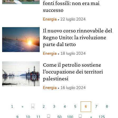
fonti fossili: non era mai
successo
Energia
22 luglio 2024
Il nuovo corso rinnovabile del
Regno Unito: la rivoluzione
parte dal tetto
Energia
18 luglio 2024
Come il petrolio sostiene
l’occupazione dei territori
palestinesi
Energia
16 luglio 2024
...
1
«
2
3
4
5
6
7
8
...
...
9
10
11
50
100
»
125