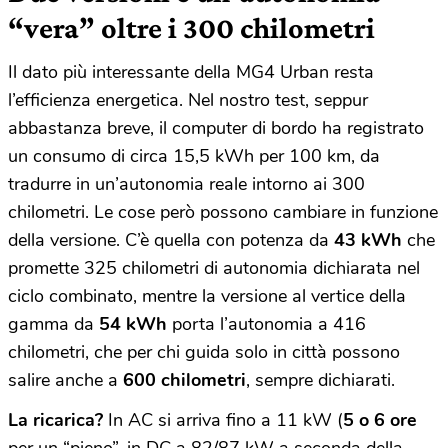
“vera” oltre i 300 chilometri
Il dato più interessante della MG4 Urban resta
l’efficienza energetica. Nel nostro test, seppur
abbastanza breve, il computer di bordo ha registrato
un consumo di circa 15,5 kWh per 100 km, da
tradurre in un’autonomia reale intorno ai 300
chilometri. Le cose però possono cambiare in funzione
della versione. C’è quella con potenza da
43 kWh
che
promette 325 chilometri di autonomia dichiarata nel
ciclo combinato, mentre la versione al vertice della
gamma da
54 kWh
porta l’autonomia a 416
chilometri, che per chi guida solo in città possono
salire anche a
600 chilometri
, sempre dichiarati.
La ricarica?
In AC si arriva fino a 11 kW (
5 o 6 ore
per un “pieno”, in DC a 82/87 kW a seconda della