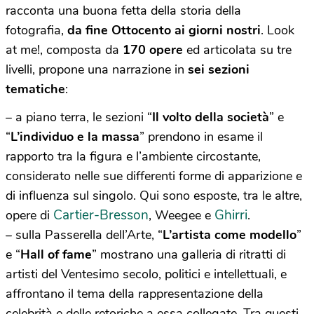
racconta una buona fetta della storia della
fotografia,
da fine Ottocento ai giorni nostri
. Look
at me!, composta da
170 opere
ed articolata su tre
livelli, propone una narrazione in
sei sezioni
tematiche
:
– a piano terra, le sezioni “
Il volto della società
” e
“
L’individuo e la massa
” prendono in esame il
rapporto tra la figura e l’ambiente circostante,
considerato nelle sue differenti forme di apparizione e
di influenza sul singolo. Qui sono esposte, tra le altre,
Cartier-Bresson
Ghirri
opere di
, Weegee e
.
– sulla Passerella dell’Arte, “
L’artista come modello
”
e “
Hall of fame
” mostrano una galleria di ritratti di
artisti del Ventesimo secolo, politici e intellettuali, e
affrontano il tema della rappresentazione della
celebrità e delle retoriche a essa collegate. Tra questi