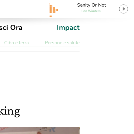
Sanity Or Not
Juan Wauters
sci Ora
Impact
Cibo e terra
Persone e salute
cking