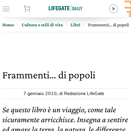
tore
Home
Cultura e stili di vita
Libri
Frammenti… di popoli
Frammenti… di popoli
7 gennaio 2010
,
di Redazione LifeGate
Se questo libro è un viaggio, come tale
sicuramente arricchisce. Insegna a sentire
ed amare la terra, la natura, le differenze.