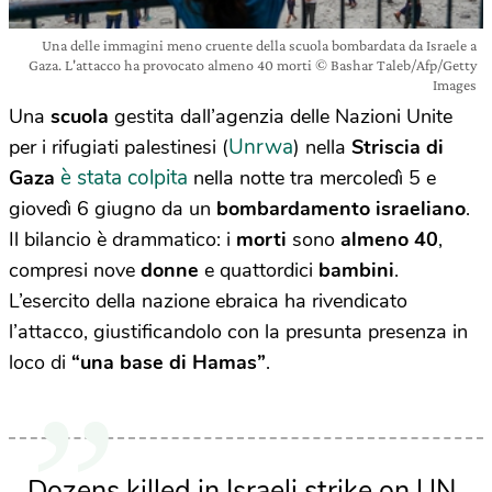
Una delle immagini meno cruente della scuola bombardata da Israele a
Gaza. L'attacco ha provocato almeno 40 morti © Bashar Taleb/Afp/Getty
Images
Una
scuola
gestita dall’agenzia delle Nazioni Unite
Unrwa
per i rifugiati palestinesi (
) nella
Striscia di
è stata colpita
Gaza
nella notte tra mercoledì 5 e
giovedì 6 giugno da un
bombardamento israeliano
.
Il bilancio è drammatico: i
morti
sono
almeno 40
,
compresi nove
donne
e quattordici
bambini
.
L’esercito della nazione ebraica ha rivendicato
l’attacco, giustificandolo con la presunta presenza in
loco di
“una base di Hamas”
.
Dozens killed in Israeli strike on UN