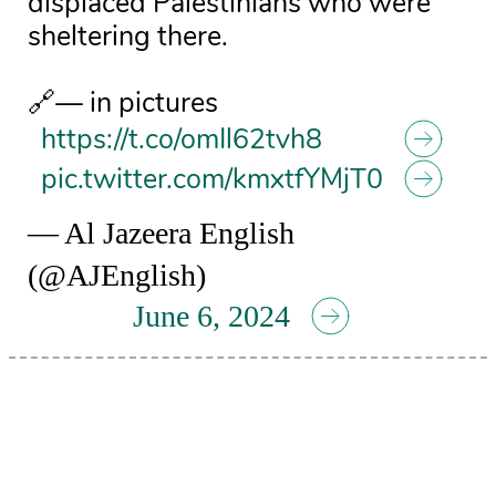
displaced Palestinians who were
sheltering there.
🔗— in pictures
https://t.co/omIl62tvh8
pic.twitter.com/kmxtfYMjT0
— Al Jazeera English
(@AJEnglish)
June 6, 2024