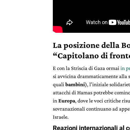
La posizione della Bol
“Capitolano di fronte
E con la Striscia di Gaza ormai
in p
si avvicina drammaticamente alla s
quali
bambini
), l’iniziale solidar
attacchi di Hamas potrebbe comincia
in
Europa
, dove le voci critiche ri
sovranazionali continuano ad appel
Israele.