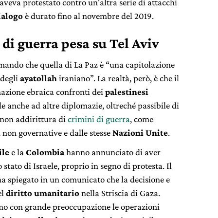
aveva protestato contro un'altra serie di attacchi
ialogo
è durato fino al novembre del 2019.
i di guerra pesa su Tel Aviv
rmando che quella di La Paz è “una capitolazione
 degli
ayatollah
iraniano”. La realtà, però, è che il
azione ebraica confronti dei
palestinesi
e anche ad altre diplomazie, oltreché passibile di
 non addirittura di
crimini di guerra
, come
 non governative e dalle stesse
Nazioni Unite
.
ile
e la
Colombia
hanno annunciato di aver
 stato di Israele, proprio in segno di protesta. Il
 ha spiegato in un comunicato che la decisione e
el
diritto umanitario
nella Striscia di Gaza.
o con grande preoccupazione le operazioni