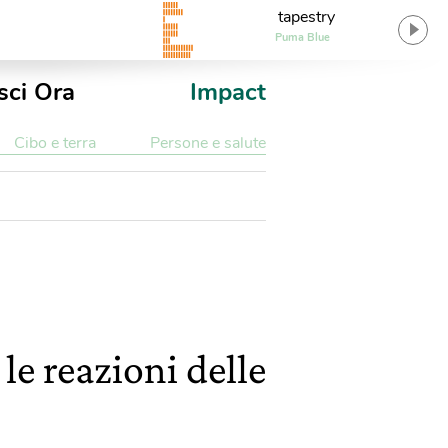
tapestry
Puma Blue
sci Ora
Impact
Cibo e terra
Persone e salute
le reazioni delle