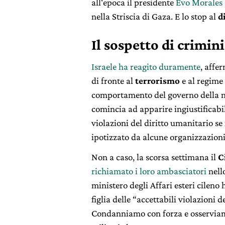
all'epoca il presidente
Evo Morales
nella Striscia di Gaza. E lo stop al
d
Il sospetto di crimin
Israele ha reagito duramente
, affe
di fronte al
terrorismo
e al regime
comportamento del governo della n
comincia ad apparire ingiustificabil
violazioni del diritto umanitario se
ipotizzato da alcune organizzazioni
Non a caso, la scorsa settimana il
C
richiamato i loro ambasciatori
nello
ministero degli Affari esteri cileno
figlia delle “accettabili violazioni d
Condanniamo con forza e osserviam