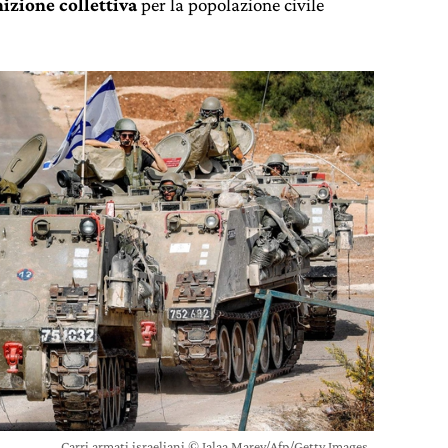
izione collettiva
per la popolazione civile
Carri armati israeliani © Jalaa Marey/Afp/Getty Images