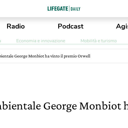
Radio
Podcast
Agi
a
Economia e innovazione
Mobilità e turismo
mbientale George Monbiot ha vinto il premio Orwell
ambientale George Monbiot h