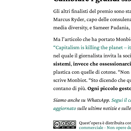
Gli altri finalisti del premio sono s
Marcus Ryder, capo delle consulenze
media diversity, e Sameer Padania,
Ma l’articolo che ha portato Monbiot
“Capitalism is killing the planet – 
nel quale il giornalista invita la so
sistemi
,
invece che ossessionarci
plastica con quelle di cotone. “Non 
scrive Monbiot. “Sto dicendo che q
contano di più.
Ogni piccolo gest
Siamo anche su WhatsApp.
Segui il 
aggiornato
sulle ultime notizie e sulle
Quest'opera è distribuita c
commerciale - Non opere de