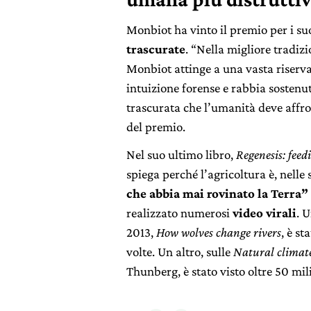
Monbiot ha vinto il premio per i suoi
trascurate
. “Nella migliore tradiz
Monbiot attinge a una vasta riserva
intuizione forense e rabbia sostenut
trascurata che l’umanità deve affr
del premio.
Nel suo ultimo libro,
Regenesis: feed
spiega perché l’agricoltura è, nelle
che abbia mai rovinato la Terra”
realizzato numerosi
video virali
. 
2013,
How wolves c
hange rivers
, è s
volte. Un altro, sulle
Natural climate
Thunberg, è stato visto oltre 50 mili