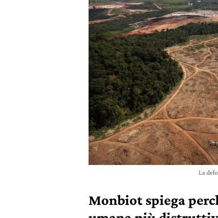
La def
Monbiot spiega perché
umana più distrutti