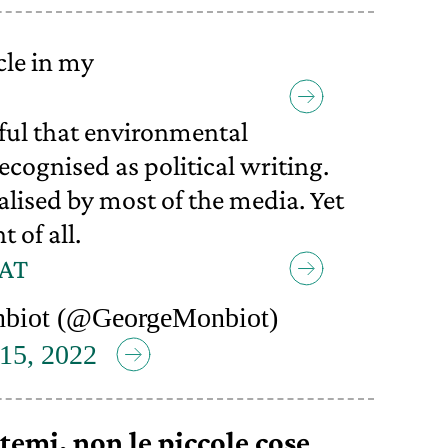
cle in my
ful that environmental
ecognised as political writing.
alised by most of the media. Yet
 of all.
bAT
biot (@GeorgeMonbiot)
 15, 2022
temi, non le piccole cose