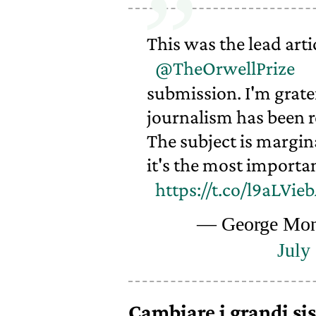
This was the lead arti
@TheOrwellPrize
submission. I'm grate
journalism has been r
The subject is margin
it's the most important
https://t.co/l9aLVie
— George Mon
July
Cambiare i grandi sis