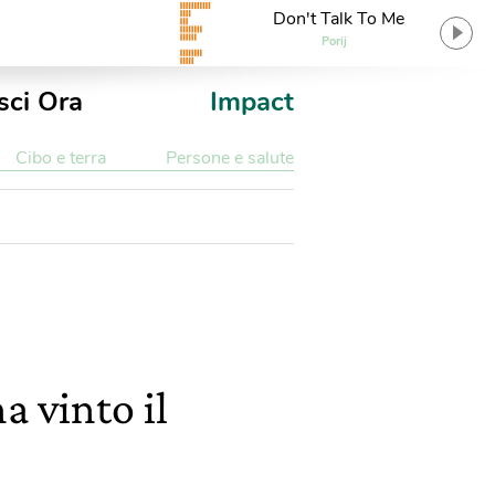
Don't Talk To Me
Porij
sci Ora
Impact
Cibo e terra
Persone e salute
a vinto il