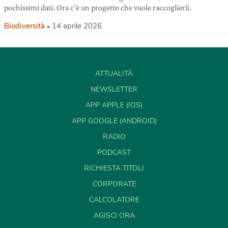
pochissimi dati. Ora c’è un progetto che vuole raccoglierli.
Biodiversità
14 aprile 2026
ATTUALITÀ
NEWSLETTER
APP APPLE (IOS)
APP GOOGLE (ANDROID)
RADIO
PODCAST
RICHIESTA TITOLI
CORPORATE
CALCOLATORE
AGISCI ORA