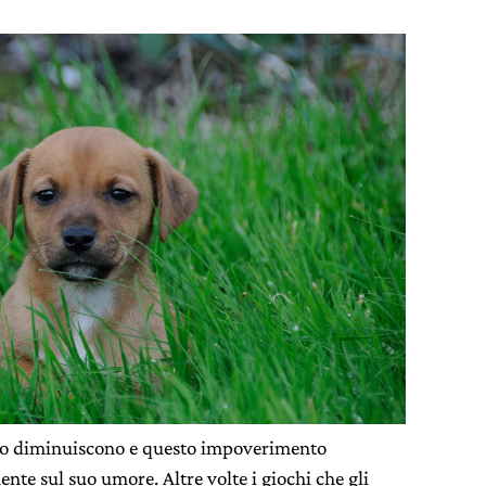
co diminuiscono e questo impoverimento
te sul suo umore. Altre volte i giochi che gli